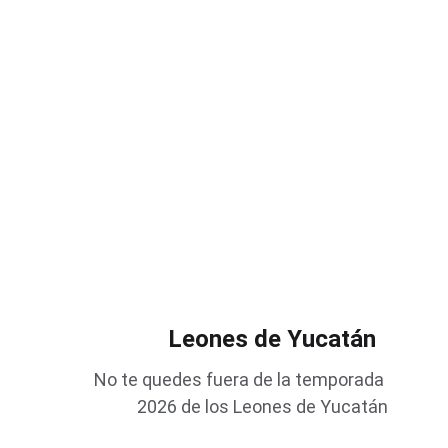
Ricardo Arjona
Prepárate para una noche de poesía,
emociones y éxitos en el Parque de Béisbol
Kukulcán con su gira
"Lo que el seco no dijo"
.
Ricardo Arjona en concierto ¡Próximamente!
Leones de Yucatán  
No te quedes fuera de la temporada 
2026 de los Leones de Yucatán